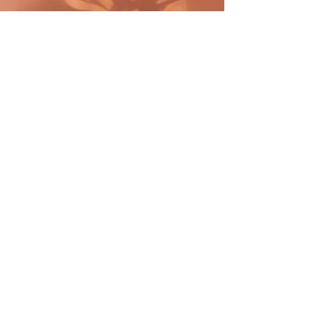
Der Schatten: Das Verdrängte,
das Unbewusste und ihre
Masken
So., 08. Nov.
Mehr Infos
Erfahre hier mehr.