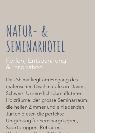
NATUR- &
SEMINARHOTEL
Ferien,
Entspannung
&
Inspiration
Das Shima liegt am Eingang des
malerischen Dischmatales in Davos,
Schweiz. Unsere lichtdurchfluteten
Holzräume, der grosse Seminarraum,
die hellen Zimmer und einladenden
Jurten bieten die perfekte
Umgebung für Seminargruppen,
Sportgruppen, Retraiten,